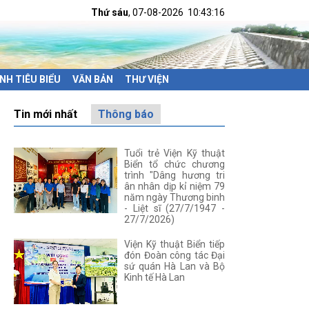
Thứ sáu
, 07-08-2026
10:43:16
NH TIÊU BIỂU
VĂN BẢN
THƯ VIỆN
Tin mới nhất
Thông báo
Tuổi trẻ Viện Kỹ thuật
Biển tổ chức chương
trình "Dâng hương tri
ân nhân dịp kỉ niệm 79
năm ngày Thương binh
- Liệt sĩ (27/7/1947 -
27/7/2026)
Viện Kỹ thuật Biển tiếp
đón Đoàn công tác Đại
sứ quán Hà Lan và Bộ
Kinh tế Hà Lan