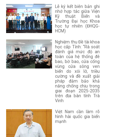
Lễ ký kết biên bản ghi
nhớ hợp tác giữa Viện
Kỹ thuật Biển và
Trường Đại học Khoa
học tự nhiên (ĐHQG-
HCM)
Nghiệm thu Đề tài khoa
học cấp Tỉnh: “Rà soát
đánh giá mức độ an
toàn của hệ thống đê
bao, bờ bao, cửa cống
vùng cửa sông ven
biển do xói lở, triều
cường và đề xuất giải
pháp đảm bảo khả
năng chống chịu trong
giai đoạn 2025-2035
trên địa bàn tỉnh Trà
Vinh
Việt Nam cần làm rõ
hình hài quốc gia biển
mạnh