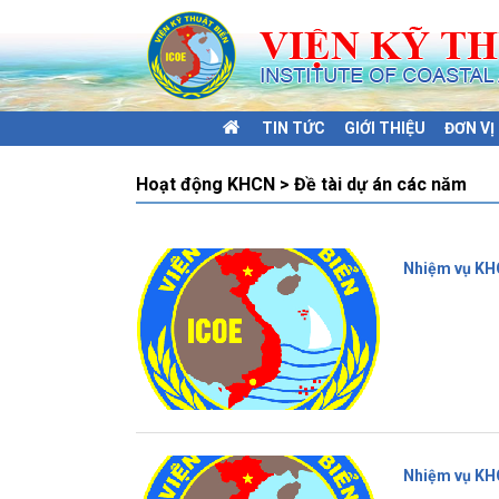
TIN TỨC
GIỚI THIỆU
ĐƠN V
Hoạt động KHCN > Đề tài dự án các năm
Nhiệm vụ KH
Nhiệm vụ KH