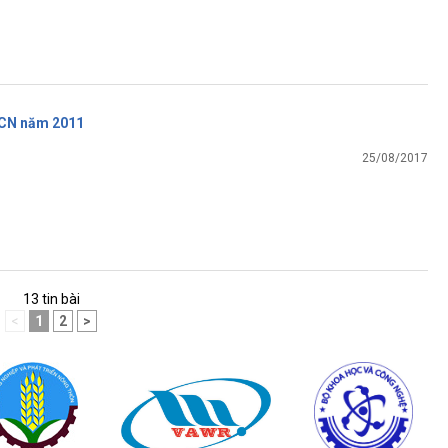
CN năm 2011
25/08/2017
13 tin bài
<
1
2
>