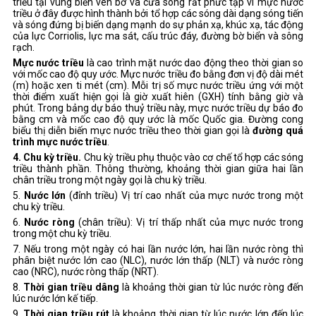
triều tại vùng biển ven bờ và cửa sông rất phức tạp vì mực nước
triều ở đây được hình thành bởi tổ hợp các sóng dài dạng sóng tiến
và sóng đứng bị biến dạng mạnh do sự phản xạ, khúc xạ, tác động
của lực Corriolis, lực ma sát, cấu trúc đáy, đường bờ biển và sông
rạch.
Mực nước triều
là cao trình mặt nước dao động theo thời gian so
với mốc cao độ quy ước. Mực nước triều đo bằng đơn vị độ dài mét
(m) hoặc xen ti mét (cm). Mỗi trị số mực nước triều ứng với một
thời điểm xuất hiện gọi là giờ xuất hiên (GXH) tính bằng giờ và
phút. Trong bảng dự báo thuỷ triều này, mực nước triều dự báo đo
bằng cm và mốc cao độ quy ước là mốc Quốc gia. Đường cong
biểu thị diễn biến mực nước triều theo thời gian gọi là
đường quá
trình mực nước triều
.
4. Chu kỳ triều.
Chu kỳ triều phụ thuộc vào cơ chế tổ hợp các sóng
triều thành phần. Thông thường, khoảng thời gian giữa hai lần
chân triều trong một ngày gọi là chu kỳ triều.
5.
Nước lớn
(đỉnh triều) Vị trí cao nhất của mực nước trong một
chu kỳ triều.
6.
Nước ròng
(chân triều): Vị trí thấp nhất của mực nước trong
trong một chu kỳ triều.
7. Nếu trong một ngày có hai lần nước lớn, hai lần nước ròng thì
phân biệt nước lớn cao (NLC), nước lớn thấp (NLT) và nước ròng
cao (NRC), nước ròng thấp (NRT).
8.
Thời gian triều dâng
là khoảng thời gian từ lúc nước ròng đến
lúc nước lớn kế tiếp.
9.
Thời gian triều rút
là khoảng thời gian từ lúc nước lớn đến lúc