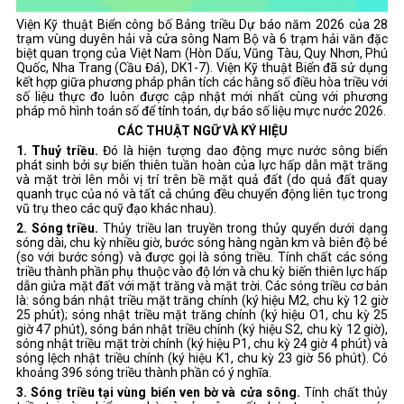
Viện Kỹ thuật Biển công bố Bảng triều Dự báo năm 2026 của 28
trạm vùng duyên hải và cửa sông Nam Bộ và 6 trạm hải văn đặc
biệt quan trọng của Việt Nam (Hòn Dấu, Vũng Tàu, Quy Nhơn, Phú
Quốc, Nha Trang (Cầu Đá), DK1-7). Viện Kỹ thuật Biển đã sử dụng
kết hợp giữa phương pháp phân tích các hằng số điều hòa triều với
số liệu thực đo luôn được cập nhật mới nhất cùng với phương
pháp mô hình toán số để tính toán, dự báo số liệu mực nước 2026.
CÁC
THUẬT NGỮ
VÀ
KÝ HIỆU
1. Thuỷ triều.
Đó là hiện tượng dao động mực nước sông biển
phát sinh bởi sự biến thiên tuần hoàn của lực hấp dẫn mặt trăng
và mặt trời lên mỗi vị trí trên bề mặt quả đất (do quả đất quay
quanh trục của nó và tất cả chúng đều chuyển động liên tục trong
vũ trụ theo các quỹ đạo khác nhau).
2.
Sóng triều.
Thủy triều lan truyền trong thủy quyển dưới dạng
sóng dài, chu kỳ nhiều giờ, bước sóng hàng ngàn km và biên độ bé
(so với bước sóng) và được gọi là sóng triều. Tính chất các sóng
triều thành phần phụ thuộc vào độ lớn và chu kỳ biến thiên lực hấp
dẫn giửa mặt đất với mặt trăng và mặt trời. Các sóng triều cơ bản
là: sóng bán nhật triều mặt trăng chính (ký hiệu M2, chu kỳ 12 giờ
25 phút); sóng nhật triều mặt trăng chính (ký hiệu O1, chu kỳ 25
giờ 47 phút), sóng bán nhật triều chính (ký hiệu S2, chu kỳ 12 giờ),
sóng nhật triều mặt trời chính (ký hiệu P1, chu kỳ 24 giờ 4 phút) và
sóng lệch nhật triều chính (ký hiệu K1, chu kỳ 23 giờ 56 phút). Có
khoảng 396 sóng triều thành phần có ý nghĩa.
3. Sóng triều tại vùng biển ven bờ và cửa sông.
Tính chất thủy