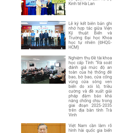
Kinh tế Hà Lan
Lễ ký kết biên bản ghi
nhớ hợp tác giữa Viện
Kỹ thuật Biển và
Trường Đại học Khoa
học tự nhiên (ĐHQG-
HCM)
Nghiệm thu Đề tài khoa
học cấp Tỉnh: “Rà soát
đánh giá mức độ an
toàn của hệ thống đê
bao, bờ bao, cửa cống
vùng cửa sông ven
biển do xói lở, triều
cường và đề xuất giải
pháp đảm bảo khả
năng chống chịu trong
giai đoạn 2025-2035
trên địa bàn tỉnh Trà
Vinh
Việt Nam cần làm rõ
hình hài quốc gia biển