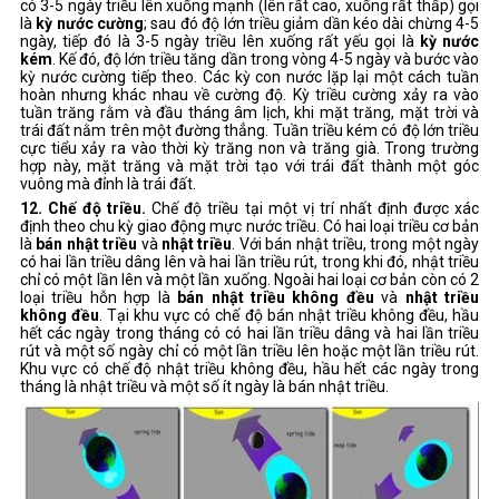
có 3-5 ngày triều lên xuống mạnh (lên rất cao, xuống rất thấp) gọi
là
kỳ nước cường
; sau đó độ lớn triều giảm dần kéo dài chừng 4-5
ngày, tiếp đó là 3-5 ngày triều lên xuống rất yếu gọi là
kỳ nước
kém
. Kế đó, độ lớn triều tăng dần trong vòng 4-5 ngày và bước vào
kỳ nước cường tiếp theo. Các kỳ con nước lặp lại một cách tuần
hoàn nhưng khác nhau về cường độ. Kỳ triều cường xảy ra vào
tuần trăng rằm và đầu tháng âm lịch, khi mặt trăng, mặt trời và
trái đất nằm trên một đường thẳng. Tuần triều kém có độ lớn triều
cực tiểu xảy ra vào thời kỳ trăng non và trăng già. Trong trường
hợp này, mặt trăng và mặt trời tạo với trái đất thành một góc
vuông mà đỉnh là trái đất.
12. Chế độ triều.
Chế độ triều tại một vị trí nhất định được xác
định theo chu kỳ giao động mực nước triều. Có hai loại triều cơ bản
là
bán nhật triều
và
nhật triều
. Với bán nhật triều, trong một ngày
có hai lần triều dâng lên và hai lần triều rút, trong khi đó, nhật triều
chỉ có một lần lên và một lần xuống. Ngoài hai loại cơ bản còn có 2
loại triều hỗn hợp là
bán nhật triều không đều
và
nhật triều
không đều
. Tại khu vực có chế độ bán nhật triều không đều, hầu
hết các ngày trong tháng có có hai lần triều dâng và hai lần triều
rút và một số ngày chỉ có một lần triều lên hoặc một lần triều rút.
Khu vực có chế độ nhật triều không đều, hầu hết các ngày trong
tháng là nhật triều và một số ít ngày là bán nhật triều.