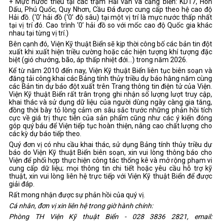
+ Mực nước triều tại các trạm Hải văn và cảng biển: KD17, Hòn
Dấu, Phú Quốc, Quy Nhơn, Cầu Đá được cung cấp theo hệ cao độ
Hải đồ. (‘0’ hải đồ (‘0’ độ sâu) tại một vị trí là mực nước thấp nhất
tại vị trí đó. Cao trình ‘0’ hải đồ so với mốc cao độ Quốc gia khác
nhau tại từng vị trí.)
Bên cạnh đó, Viện Kỹ thuật Biển sẽ kịp thời công bố các bản tin đột
xuất khi xuất hiện triều cường hoặc các hiện tượng khí tượng đặc
biệt (gió chướng, bão, áp thấp nhiệt đới…) trong năm 2026.
Kể từ năm 2010 đến nay, Viện Kỹ thuật Biển liên tục biên soạn và
đăng tải công khai các Bảng tính thủy triều dự báo hằng năm cùng
các Bản tin dự báo đột xuất trên Trang thông tin điện tử của Viện.
Viện Kỹ thuật Biển rất trân trọng ghi nhận số lượng lượt truy cập,
khai thác và sử dụng dữ liệu của người dùng ngày càng gia tăng,
đồng thời bày tỏ lòng cảm ơn sâu sắc trước những phản hồi tích
cực về giá trị thực tiễn của sản phẩm cũng như các ý kiến đóng
góp quý báu để Viện tiếp tục hoàn thiện, nâng cao chất lượng cho
các kỳ dự báo tiếp theo.
Quý đơn vị có nhu cầu khai thác, sử dụng Bảng tính thủy triều dự
báo do Viện Kỹ thuật Biển biên soạn, xin vui lòng thông báo cho
Viện để phối hợp thực hiện công tác thống kê và mở rộng phạm vi
cung cấp dữ liệu; mọi thông tin chi tiết hoặc yêu cầu hỗ trợ kỹ
thuật, xin vui lòng liên hệ trực tiếp với Viện Kỹ thuật Biển để được
giải đáp.
Rất mong nhận được sự phản hồi của quý vị.
Cá nhân, đơn vị xin liên hệ trong giờ hành chính:
Phòng TH Viện Kỹ thuật Biển - 028 3836 2821,
email: