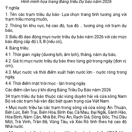
Hình minh họa trang Bảng triều Dự báo năm 2026
Ý nghĩa:
1. Tên các trạm triều dự báo- Lựa chọn trang tính tương ứng với
trạm triều mong muốn,
2. Thông tin khu vực, hệ cao độ, tọa độ … tương ứng với trạm dự
báo,
3. Biểu đồ dao động mực nước triều dự báo năm 2026 với các mức
báo động cấp độ I, II, III (nếu có),
4. Bảng triều:
4.1. Thời gian: ngày (dương lịch, âm lịch), tháng, năm dự báo,
4.2. Giá trị mực nước triều dự báo theo từng giờ trong ngày (đơn vị:
cm),
4.3. Mực nước và thời điểm xuất hiện nước lớn - nước ròng trong
ngày,
4.4. Thời điểm mặt trời mọc - lặn trong ngày.
Các điểm cần lưu ý khi dùng Bảng Triều Dự Báo năm 2026
34 trạm triều dự báo thuộc các vùng duyên hải và cửa sông Nam
Bộ và các trạm hải văn đặc biệt quan trọng của Việt Nam.
+ Mực nước triều tại các trạm trong sông và cửa sông: An Thuận,
Bến Lức, Bến Trại, Biên Hòa, Bình Đại, Cà Mau, Đại Ngãi, Gành Hào,
Hòa Bình, Năm Căn, Nhà Bè, Phú An, Rạch Giá, Sông Đốc, Thủ Dầu
Một, Trà Vinh, Trần Đề, Vũng Tàu, và Xẻo Rô tính theo hệ cao độ
Nhà nước.