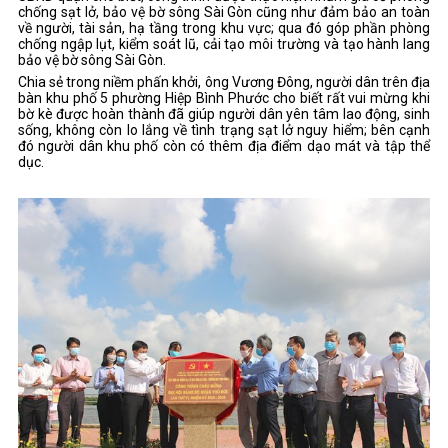
chống sạt lở, bảo vệ bờ sông Sài Gòn cũng như đảm bảo an toàn
về người, tài sản, hạ tầng trong khu vực; qua đó góp phần phòng
chống ngập lụt, kiểm soát lũ, cải tạo môi trường và tạo hành lang
bảo vệ bờ sông Sài Gòn.
Chia sẻ trong niềm phấn khởi, ông Vương Đông, người dân trên địa
bàn khu phố 5 phường Hiệp Bình Phước cho biết rất vui mừng khi
bờ kè được hoàn thành đã giúp người dân yên tâm lao động, sinh
sống, không còn lo lắng về tình trạng sạt lở nguy hiểm; bên cạnh
đó người dân khu phố còn có thêm địa điểm dạo mát và tập thể
dục.