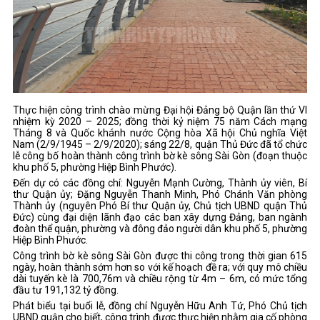
Thực hiện công trình chào mừng Đại hội Đảng bộ Quận lần thứ VI
nhiệm kỳ 2020 – 2025; đồng thời kỷ niệm 75 năm Cách mạng
Tháng 8 và Quốc khánh nước Cộng hòa Xã hội Chủ nghĩa Việt
Nam (2/9/1945 – 2/9/2020); sáng 22/8, quận Thủ Đức đã tổ chức
lễ công bố hoàn thành công trình bờ kè sông Sài Gòn (đoạn thuộc
khu phố 5, phường Hiệp Bình Phước).
Đến dự có các đồng chí: Nguyễn Mạnh Cường, Thành ủy viên, Bí
thư Quận ủy; Đặng Nguyễn Thanh Minh, Phó Chánh Văn phòng
Thành ủy (nguyên Phó Bí thư Quận ủy, Chủ tịch UBND quận Thủ
Đức) cùng đại diện lãnh đạo các ban xây dựng Đảng, ban ngành
đoàn thể quận, phường và đông đảo người dân khu phố 5, phường
Hiệp Bình Phước.
Công trình bờ kè sông Sài Gòn được thi công trong thời gian 615
ngày, hoàn thành sớm hơn so với kế hoạch đề ra; với quy mô chiều
dài tuyến kè là 700,76m và chiều rộng từ 4m – 6m, có mức tổng
đầu tư 191,132 tỷ đồng.
Phát biểu tại buổi lễ, đồng chí Nguyễn Hữu Anh Tứ, Phó Chủ tịch
UBND quận cho biết, công trình được thực hiện nhằm gia cố phòng