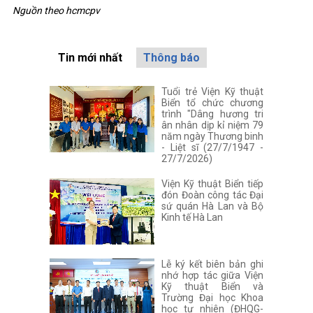
Nguồn theo hcmcpv
Tin mới nhất
Thông báo
Tuổi trẻ Viện Kỹ thuật
Biển tổ chức chương
trình "Dâng hương tri
ân nhân dịp kỉ niệm 79
năm ngày Thương binh
- Liệt sĩ (27/7/1947 -
27/7/2026)
Viện Kỹ thuật Biển tiếp
đón Đoàn công tác Đại
sứ quán Hà Lan và Bộ
Kinh tế Hà Lan
Lễ ký kết biên bản ghi
nhớ hợp tác giữa Viện
Kỹ thuật Biển và
Trường Đại học Khoa
học tự nhiên (ĐHQG-