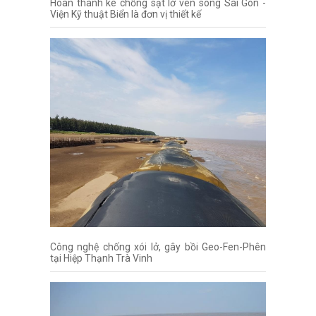
Hoàn thành kè chống sạt lở ven sông Sài Gòn -
Viện Kỹ thuật Biển là đơn vị thiết kế
Công nghệ chống xói lở, gây bồi Geo-Fen-Phên
tại Hiệp Thạnh Trà Vinh