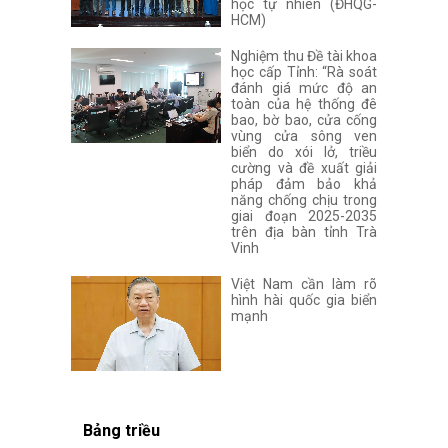
học tự nhiên (ĐHQG-
HCM)
Nghiệm thu Đề tài khoa
học cấp Tỉnh: “Rà soát
đánh giá mức độ an
toàn của hệ thống đê
bao, bờ bao, cửa cống
vùng cửa sông ven
biển do xói lở, triều
cường và đề xuất giải
pháp đảm bảo khả
năng chống chịu trong
giai đoạn 2025-2035
trên địa bàn tỉnh Trà
Vinh
Việt Nam cần làm rõ
hình hài quốc gia biển
mạnh
Bảng triều