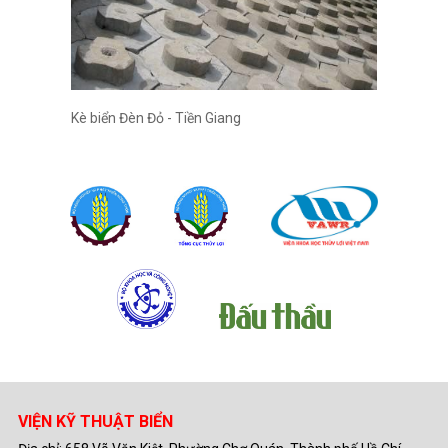
Kè biển Đèn Đỏ - Tiền Giang
VIỆN KỸ THUẬT BIỂN