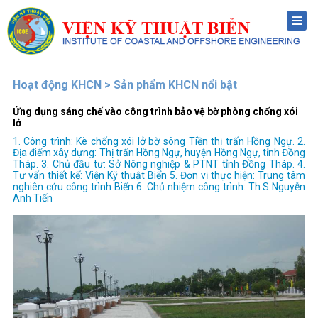
Menu
Hoạt động KHCN > Sản phẩm KHCN nổi bật
Ứng dụng sáng chế vào công trình bảo vệ bờ phòng chống xói
lở
1. Công trình: Kè chống xói lở bờ sông Tiền thị trấn Hồng Ngự. 2.
Địa điểm xây dựng: Thị trấn Hồng Ngự, huyện Hồng Ngự, tỉnh Đồng
Tháp. 3. Chủ đầu tư: Sở Nông nghiệp & PTNT tỉnh Đồng Tháp. 4.
Tư vấn thiết kế: Viện Kỹ thuật Biển 5. Đơn vị thực hiện: Trung tâm
nghiên cứu công trình Biển 6. Chủ nhiệm công trình: Th.S Nguyễn
Anh Tiến