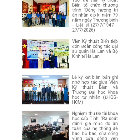
Tuổi trẻ Viện Kỹ thuật
Biển tổ chức chương
trình "Dâng hương tri
ân nhân dịp kỉ niệm 79
năm ngày Thương binh
- Liệt sĩ (27/7/1947 -
27/7/2026)
Viện Kỹ thuật Biển tiếp
đón Đoàn công tác Đại
sứ quán Hà Lan và Bộ
Kinh tế Hà Lan
Lễ ký kết biên bản ghi
nhớ hợp tác giữa Viện
Kỹ thuật Biển và
Trường Đại học Khoa
học tự nhiên (ĐHQG-
HCM)
Nghiệm thu Đề tài khoa
học cấp Tỉnh: “Rà soát
đánh giá mức độ an
toàn của hệ thống đê
bao, bờ bao, cửa cống
vùng cửa sông ven