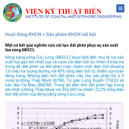
Menu
Hoạt động KHCN > Sản phẩm KHCN nổi bật
Một số kết quả nghiên cứu cải tạo đất phèn phục vụ sản xuất
lúa vùng ĐBSCL
Đồng bằng sông Cửu Long (ĐBSCL) được biết đến như là nơi sản
xuất lúa gạo lớn nhất của cả nước với diện tích tự nhiên 4 triệu ha
trong đó đất phèn và đất phèn mặn chiếm một diện tích khoảng
1,6 triệu ha tương đương với 40% tổng diện tích tự nhiên của toàn
đồng bằng. Những diện tích đất phèn này chủ yếu phân bố ở 3
vùng là Đồng Tháp Mười (ĐTM), Tứ giác Long Xuyên (TGLX) và
bán đảo Cà Mau (BĐCM). Trong đó diện tích đất phèn tập trung
lớn nhất ở Đồng Tháp Mười với 356.000 ha chiếm 22,3% tổng diện
tích đất phèn của đồng bằng sông Cửu Long.