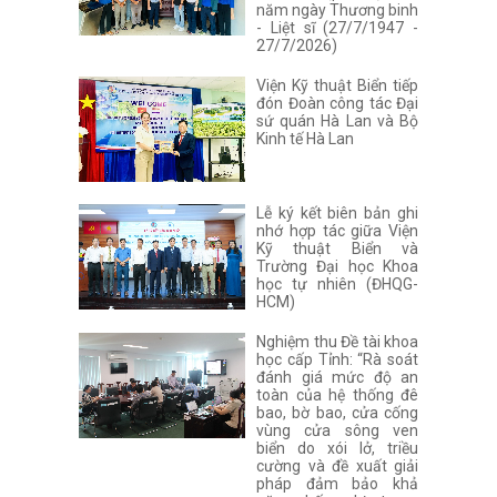
năm ngày Thương binh
- Liệt sĩ (27/7/1947 -
27/7/2026)
Viện Kỹ thuật Biển tiếp
đón Đoàn công tác Đại
sứ quán Hà Lan và Bộ
Kinh tế Hà Lan
Lễ ký kết biên bản ghi
nhớ hợp tác giữa Viện
Kỹ thuật Biển và
Trường Đại học Khoa
học tự nhiên (ĐHQG-
HCM)
Nghiệm thu Đề tài khoa
học cấp Tỉnh: “Rà soát
đánh giá mức độ an
toàn của hệ thống đê
bao, bờ bao, cửa cống
vùng cửa sông ven
biển do xói lở, triều
cường và đề xuất giải
pháp đảm bảo khả