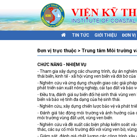
TIN TỨC
GIỚI THIỆU
ĐƠN V
Đơn vị trực thuộc > Trung tâm Môi trường và
CHỨC NĂNG - NHIỆM VỤ
- Tham gia xây dựng các chương trình, dự án nghiên 
thái biển, kinh tế - xã hội vùng ven biển và đới bờ củ
- Nghiên cứu và ứng dụng chuyển giao các giải pháp 
phát triển sản xuất nông nghiệp, cải tạo đất và bảo 
- Điều tra, đánh giá sự biến đổi hệ sinh thái vùng ve
biển và bảo vệ tính đa dạng của hệ sinh thái.
- Nghiên cứu, xây dựng chiến lược bảo vệ và phát tri
- Đánh giá tác động môi trường và ảnh hưởng của cá
môi trường vùng đất ướt, vùng ven biển.
- Nghiên cứu và đề xuất các biện pháp kiểm soát và 
thác, các sự cố môi trường đối với vùng ven bờ, vùn
- Giám sát, đánh giá chất lượng các công trình xâ