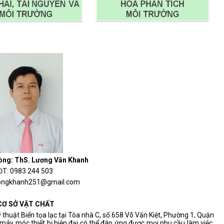
ng: ThS. Lương Văn Khanh
ĐT: 0983 244 503
luongkhanh251@gmail.com
CƠ SỞ VẬT CHẤT
huật Biển tọa lạc tại Tòa nhà C, số 658 Võ Văn Kiệt, Phường 1, Quận
i máy móc thiết bị hiện đại có thể đáp ứng được mọi nhu cầu làm việc,