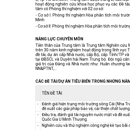
hoạt động nghiên cứu khoa học phục vụ các Đề tài/
tâm có Phòng thí nghiệm với 02 cơ sở:
- Cơ sở I: Phòng thí nghiệm Hóa phân tích môi trườ
Minh
- Cơ sở II: Phòng thí nghiệm Hóa phân tích môi trườn
NĂNG LỰC CHUYÊN MÔN
Tiền thân của Trung tâm là Trung tâm Nghiên cứu M
trên 30 năm kinh nghiệm hoạt động trong lĩnh vực Th
đề tài, dự án cấp Nhà nước, cấp Bộ, cấp Tỉnh/TP và
tại ĐBSCL và Duyên hải Nam Trung bộ. Đội ngũ cán
giá trị của Đảng và Nhà nước như: Huân chương l
NN&PTNT,…
CÁC ĐỀ TÀI/DỰ ÁN TIÊU BIỂN TRONG NHỮNG NĂ
TÊN ĐỀ TÀI
-
Đánh giá hiện trạng môi trường sông Cái (Nha Tr
đề xuất các giải pháp bảo vệ, cải thiện chất lượn
-
Điều tra, đánh giá tài nguyên nước mặt và đề xu
Quốc Gia U Minh Thượng.
-
Nghiên cứu và thử nghiệm công nghệ kè tạo bãi đ