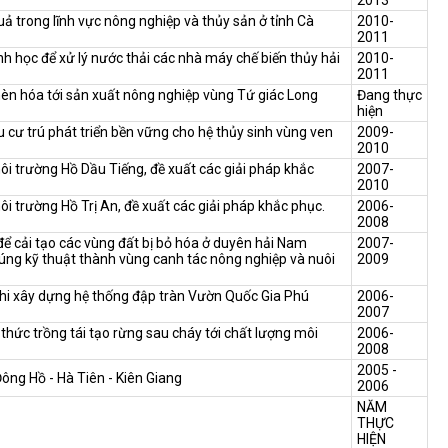
uả trong lĩnh vực nông nghiệp và thủy sản ở tỉnh Cà
2010-
2011
nh học để xử lý nước thải các nhà máy chế biến thủy hải
2010-
2011
èn hóa tới sản xuất nông nghiệp vùng Tứ giác Long
Đang thực
hiện
u cư trú phát triển bền vững cho hệ thủy sinh vùng ven
2009-
2010
môi trường Hồ Dầu Tiếng, đề xuất các giải pháp khắc
2007-
2010
ôi trường Hồ Trị An, đề xuất các giải pháp khắc phục.
2006-
2008
để cải tạo các vùng đất bị bỏ hóa ở duyên hải Nam
2007-
úng kỹ thuật thành vùng canh tác nông nghiệp và nuôi
2009
khi xây dựng hệ thống đập tràn Vườn Quốc Gia Phú
2006-
2007
hức trồng tái tạo rừng sau cháy tới chất lượng môi
2006-
2008
2005 -
ông Hồ - Hà Tiên - Kiên Giang
2006
NĂM
THỰC
HIỆN