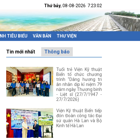
Thứ bảy
, 08-08-2026
7:23:04
NH TIÊU BIỂU
VĂN BẢN
THƯ VIỆN
Tin mới nhất
Thông báo
Tuổi trẻ Viện Kỹ thuật
Biển tổ chức chương
trình "Dâng hương tri
ân nhân dịp kỉ niệm 79
năm ngày Thương binh
- Liệt sĩ (27/7/1947 -
27/7/2026)
Viện Kỹ thuật Biển tiếp
đón Đoàn công tác Đại
sứ quán Hà Lan và Bộ
Kinh tế Hà Lan