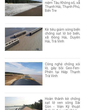
niệm Tàu Không số, xã
Thạnh Hải, Thạnh Phú,
Bến Tre
Kè tiêu giảm sóng biển
chống sạt lở bờ biển,
xã Đông Hải, Duyên
Hải, Trà Vinh
Công nghệ chống xói
lở, gây bồi Geo-Fen-
Phên tại Hiệp Thạnh
Trà Vinh
Hoàn thành kè chống
sạt lở ven sông Sài
Gòn - Viện Kỹ thuật