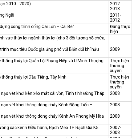
oạn 2010 - 2020)
2012-
2013
ảng Ngãi
2011-
2012
dựng công trình cống Cái Lớn – Cái Bé”
Đang thực
hiện
h vực thủy lợi ngành thủy lợi (cho 3 đối tượng hồ chứa,
ình mục tiêu Quốc gia ứng phó với Biến đổi khí hậu
2009
 thống thủy lợi Quản Lộ Phụng Hiệp và U Minh Thượng
Thực hiện
thường
xuyên
thống thủy lợi Dầu Tiếng, Tây Ninh
Thực hiện
thường
xuyên
nạo vét khơi kên xẻo mát cái vồn, Tỉnh tỉnh Đồng Tháp
2008
 nạo vét khơi thông dòng chảy Kênh Đồng Tiến –
2008
n nạo vét khơi thông dòng chảy Kênh An Phong Mỹ Hòa
2008
trường các kênh Điều hành, Rạch Mẽo TP Rạch Giá KG
2007-
2008