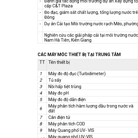
-
Đánh giá tác động môi trường dự án Xây dựng t
cấp C&T Plaza
-
Đo đạc, giám sát chất lượng, tổng lượng nước tr
Đông
-
Dự án Cải tạo Môi trường nước rạch Mẽo, phường
Nghiên cứu các giải pháp cải tại môi trường nước
Nam Hà Tiên, Kiên Giang.
CÁC MÁY MÓC THIẾT BỊ TẠI TRUNG TÂM
TT
Tên thiết bị
1
Máy đo độ đục (Turbidimeter)
2
Tủ sấy
3
Nồi hấp tiệt trùng
4
Máy đo pH
5
Máy đo độ dẫn điện
Máy phân tích hàm lượng dầu trong nước và
6
đất
7
Cân điện tử
8
Máy phân tích COD
9
Máy Quang phổ UV- VIS
Máy quang phổ UV-VIS