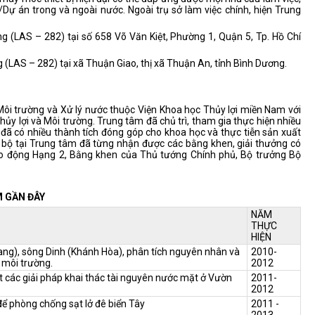
Dự án trong và ngoài nước. Ngoài trụ sở làm việc chính, hiện Trung
ng (LAS – 282) tại số 658 Võ Văn Kiệt, Phường 1, Quận 5, Tp. Hồ Chí
g (LAS – 282) tại xã Thuận Giao, thị xã Thuận An, tỉnh Bình Dương.
ôi trường và Xử lý nước thuộc Viện Khoa học Thủy lợi miền Nam với
ủy lợi và Môi trường. Trung tâm đã chủ trì, tham gia thực hiện nhiều
 đã có nhiều thành tích đóng góp cho khoa học và thực tiễn sản xuất
 bộ tại Trung tâm đã từng nhận được các bằng khen, giải thưởng có
ao động Hạng 2, Bằng khen của Thủ tướng Chính phủ, Bộ trưởng Bộ
M GẦN ĐÂY
NĂM
THỰC
HIỆN
ang), sông Dinh (Khánh Hòa), phân tích nguyên nhân và
2010-
g môi trường.
2012
ất các giải pháp khai thác tài nguyên nước mặt ở Vườn
2011-
2012
ể phòng chống sạt lở đê biển Tây
2011 -
2013