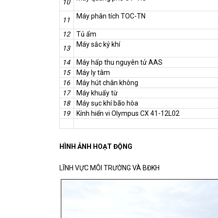
10
Máy phân tích TOC-TN
11
12
Tủ ẩm
Máy sắc ký khí
13
14
Máy hấp thu nguyên tử AAS
15
Máy ly tâm
16
Máy hút chân không
17
Máy khuấy từ
18
Máy sục khí bão hòa
19
Kính hiển vi Olympus CX 41-12L02
HÌNH ẢNH HOẠT ĐỘNG
LĨNH VỰC MÔI TRƯỜNG VÀ BĐKH