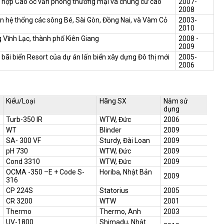
ổ hợp Cao ốc văn phòng thương mại và chung cư cao
2007-
2008
ên hệ thống các sông Bé, Sài Gòn, Đồng Nai, và Vàm Cỏ
2003-
2010
 Vĩnh Lạc, thành phố Kiên Giang
2008 -
2009
 bãi biển Resort của dự án lấn biển xây dựng Đô thị mới
2005-
2006
Kiểu/Loại
Hãng SX
Năm sử
dụng
Turb-350 IR
WTW, Đức
2006
WT
Blinder
2009
SA- 300 VF
Sturdy, Đài Loan
2009
pH 730
WTW, Đức
2009
Cond 3310
WTW, Đức
2009
OCMA -350 –E + Code S-
Horiba, Nhật Bản
2009
316
CP 224S
Statorius
2005
CR 3200
WTW
2001
Thermo
Thermo, Anh
2003
UV-1800
Shimadu, Nhật