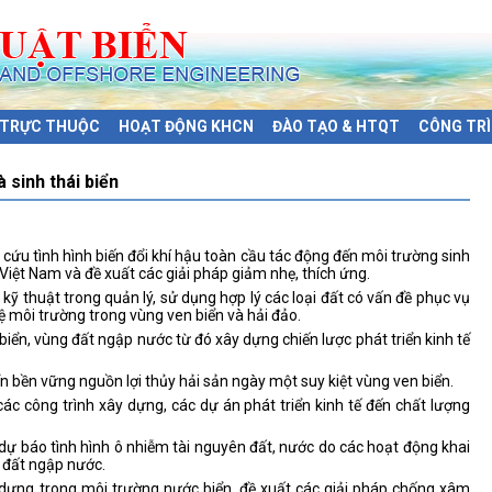
Ị TRỰC THUỘC
HOẠT ĐỘNG KHCN
ĐÀO TẠO & HTQT
CÔNG TRÌ
 sinh thái biển
cứu tình hình biến đổi khí hậu toàn cầu tác động đến môi trường sinh
a Việt Nam và đề xuất các giải pháp giảm nhẹ, thích ứng.
kỹ thuật trong quản lý, sử dụng hợp lý các loại đất có vấn đề phục vụ
vệ môi trường trong vùng ven biển và hải đảo.
n biển, vùng đất ngập nước từ đó xây dựng chiến lược phát triển kinh tế
ển bền vững nguồn lợi thủy hải sản ngày một suy kiệt vùng ven biển.
c công trình xây dựng, các dự án phát triển kinh tế đến chất lượng
dự báo tình hình ô nhiễm tài nguyên đất, nước do các hoạt động khai
g đất ngập nước.
y dựng trong môi trường nước biển, đề xuất các giải pháp chống xâm