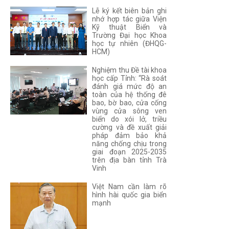
Lễ ký kết biên bản ghi
nhớ hợp tác giữa Viện
Kỹ thuật Biển và
Trường Đại học Khoa
học tự nhiên (ĐHQG-
HCM)
Nghiệm thu Đề tài khoa
học cấp Tỉnh: “Rà soát
đánh giá mức độ an
toàn của hệ thống đê
bao, bờ bao, cửa cống
vùng cửa sông ven
biển do xói lở, triều
cường và đề xuất giải
pháp đảm bảo khả
năng chống chịu trong
giai đoạn 2025-2035
trên địa bàn tỉnh Trà
Vinh
Việt Nam cần làm rõ
hình hài quốc gia biển
mạnh