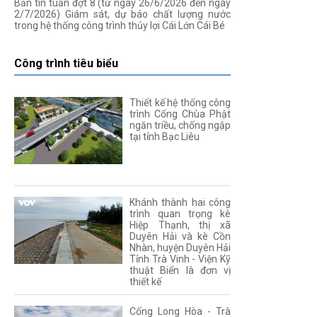
Bản tin tuần đợt 8 (từ ngày 26/6/2026 đến ngày
2/7/2026) Giám sát, dự báo chất lượng nước
trong hệ thống công trình thủy lợi Cái Lớn Cái Bé
Công trình tiêu biểu
Thiết kế hệ thống công
trình Cống Chùa Phật
ngăn triều, chống ngập
tại tỉnh Bạc Liêu
Khánh thành hai công
trình quan trọng kè
Hiệp Thạnh, thị xã
Duyên Hải và kè Cồn
Nhàn, huyện Duyên Hải
Tỉnh Trà Vinh - Viện Kỹ
thuật Biển là đơn vị
thiết kế
Cống Long Hòa - Trà