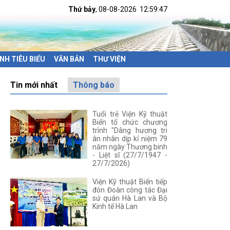
Thứ bảy
, 08-08-2026
12:59:48
NH TIÊU BIỂU
VĂN BẢN
THƯ VIỆN
Tin mới nhất
Thông báo
Tuổi trẻ Viện Kỹ thuật
Biển tổ chức chương
trình "Dâng hương tri
ân nhân dịp kỉ niệm 79
năm ngày Thương binh
- Liệt sĩ (27/7/1947 -
27/7/2026)
Viện Kỹ thuật Biển tiếp
đón Đoàn công tác Đại
sứ quán Hà Lan và Bộ
Kinh tế Hà Lan