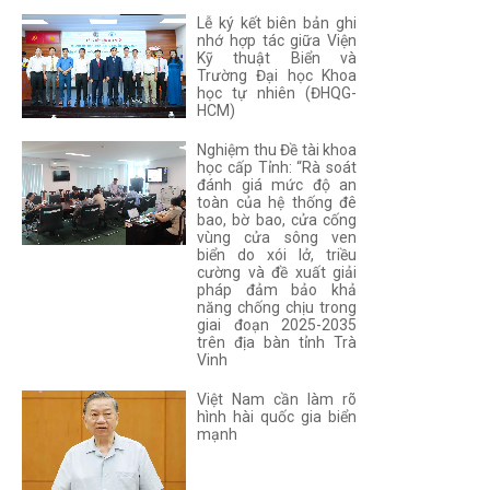
Lễ ký kết biên bản ghi
nhớ hợp tác giữa Viện
Kỹ thuật Biển và
Trường Đại học Khoa
học tự nhiên (ĐHQG-
HCM)
Nghiệm thu Đề tài khoa
học cấp Tỉnh: “Rà soát
đánh giá mức độ an
toàn của hệ thống đê
bao, bờ bao, cửa cống
vùng cửa sông ven
biển do xói lở, triều
cường và đề xuất giải
pháp đảm bảo khả
năng chống chịu trong
giai đoạn 2025-2035
trên địa bàn tỉnh Trà
Vinh
Việt Nam cần làm rõ
hình hài quốc gia biển
mạnh