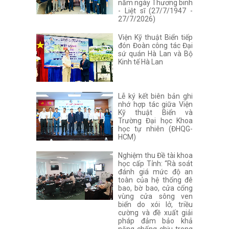
năm ngày Thương binh
- Liệt sĩ (27/7/1947 -
27/7/2026)
Viện Kỹ thuật Biển tiếp
đón Đoàn công tác Đại
sứ quán Hà Lan và Bộ
Kinh tế Hà Lan
Lễ ký kết biên bản ghi
nhớ hợp tác giữa Viện
Kỹ thuật Biển và
Trường Đại học Khoa
học tự nhiên (ĐHQG-
HCM)
Nghiệm thu Đề tài khoa
học cấp Tỉnh: “Rà soát
đánh giá mức độ an
toàn của hệ thống đê
bao, bờ bao, cửa cống
vùng cửa sông ven
biển do xói lở, triều
cường và đề xuất giải
pháp đảm bảo khả
năng chống chịu trong