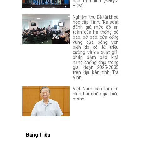
học tự nhiên (ĐHQG-
HCM)
Nghiệm thu Đề tài khoa
học cấp Tỉnh: “Rà soát
đánh giá mức độ an
toàn của hệ thống đê
bao, bờ bao, cửa cống
vùng cửa sông ven
biển do xói lở, triều
cường và đề xuất giải
pháp đảm bảo khả
năng chống chịu trong
giai đoạn 2025-2035
trên địa bàn tỉnh Trà
Vinh
Việt Nam cần làm rõ
hình hài quốc gia biển
mạnh
Bảng triều