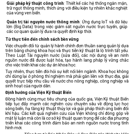
Giải pháp kỹ thuật công trình
: Thiết kế các hệ thống ngăn mặn,
trữ ngọt thông minh, thích ứng với điều kiện tự nhiên khắc nghiệt
của vùng ven biển.
Quản trị tài nguyên nước thông minh
: Ứng dụng IoT và dữ liệu
lớn (Big Data) trong việc giám sát nguồn nước trực tuyến, giúp
các cơ quan quản lý đưa ra quyết định kịp thời.
Từ thực tiễn đến chính sách bền vững
Việc chuyển đổi từ quản lý hành chính đơn thuần sang quản lý dựa
trên bằng chứng khoa học và thực tiễn kỹ thuật là lộ trình tất yếu.
Theo Luật Tài nguyên nước (sửa đổi), các nội dung về an ninh
nguồn nước đã được luật hóa, tạo hành lang pháp lý vững chắc
cho việc triển khai các dự án khoa học.
Tuy nhiên, thực tiễn đòi hỏi sự kết nối liên ngành. Khoa học không
chỉ dừng lại ở phòng thí nghiệm mà phải gắn liền với thực địa, giải
quyết trực tiếp nhu cầu về nước cho nông nghiệp, công nghiệp và
sinh hoạt của người dân.
Định hướng của Viện Kỹ thuật Biển
Đồng hành cùng mục tiêu chung của quốc gia, Viện Kỹ thuật Biển
tiếp tục đẩy mạnh các nghiên cứu chuyên sâu về động lực học
sông biển, hạ tầng kỹ thuật thủy lợi và giải pháp thích ứng biến đổi
khí hậu. Các kết quả nghiên cứu của Viện không chỉ đóng góp về
mặt lý luận mà còn là cơ sở kỹ thuật quan trọng để các địa phương
triển khai các công trình đảm bảo an ninh nguồn nước trong tình
hình mới.