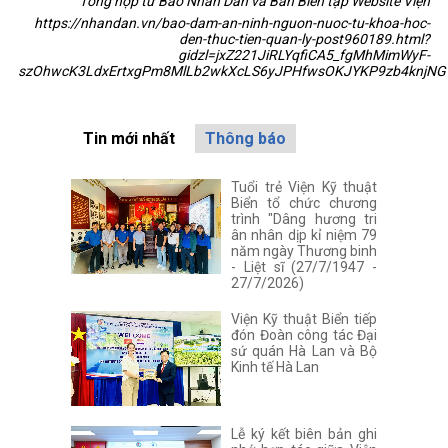
Tổng hợp từ Báo Nhân Dân và Ban Biên tập Website Viện
https://nhandan.vn/bao-dam-an-ninh-nguon-nuoc-tu-khoa-hoc-
den-thuc-tien-quan-ly-post960189.html?
gidzl=jxZ221JiRLYqfiCA5_fgMhMimWyF-
szOhwcK3LdxErtxgPm8MlLb2wkXcLS6yJPHfwsOKJYKP9zb4knjNG
Tin mới nhất
Thông báo
Tuổi trẻ Viện Kỹ thuật
Biển tổ chức chương
trình "Dâng hương tri
ân nhân dịp kỉ niệm 79
năm ngày Thương binh
- Liệt sĩ (27/7/1947 -
27/7/2026)
Viện Kỹ thuật Biển tiếp
đón Đoàn công tác Đại
sứ quán Hà Lan và Bộ
Kinh tế Hà Lan
Lễ ký kết biên bản ghi