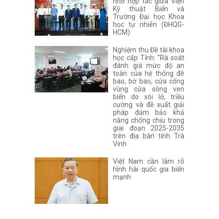
nhớ hợp tác giữa Viện
Kỹ thuật Biển và
Trường Đại học Khoa
học tự nhiên (ĐHQG-
HCM)
Nghiệm thu Đề tài khoa
học cấp Tỉnh: “Rà soát
đánh giá mức độ an
toàn của hệ thống đê
bao, bờ bao, cửa cống
vùng cửa sông ven
biển do xói lở, triều
cường và đề xuất giải
pháp đảm bảo khả
năng chống chịu trong
giai đoạn 2025-2035
trên địa bàn tỉnh Trà
Vinh
Việt Nam cần làm rõ
hình hài quốc gia biển
mạnh