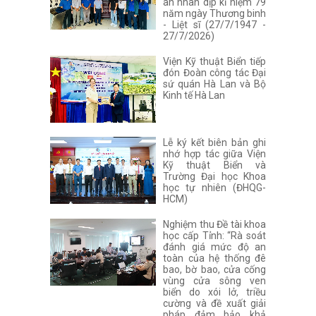
ân nhân dịp kỉ niệm 79
năm ngày Thương binh
- Liệt sĩ (27/7/1947 -
27/7/2026)
Viện Kỹ thuật Biển tiếp
đón Đoàn công tác Đại
sứ quán Hà Lan và Bộ
Kinh tế Hà Lan
Lễ ký kết biên bản ghi
nhớ hợp tác giữa Viện
Kỹ thuật Biển và
Trường Đại học Khoa
học tự nhiên (ĐHQG-
HCM)
Nghiệm thu Đề tài khoa
học cấp Tỉnh: “Rà soát
đánh giá mức độ an
toàn của hệ thống đê
bao, bờ bao, cửa cống
vùng cửa sông ven
biển do xói lở, triều
cường và đề xuất giải
pháp đảm bảo khả